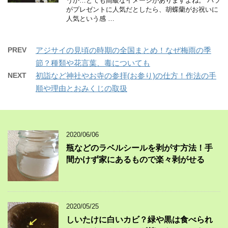
うか…とても高級なイメージがありますよね。 バラ
がプレゼントに人気だとしたら、胡蝶蘭がお祝いに
人気という感 …
PREV
アジサイの見頃の時期の全国まとめ！なぜ梅雨の季
節？種類や花言葉、毒についても
NEXT
初詣など神社やお寺の参拝(お参り)の仕方！作法の手
順や理由とおみくじの取扱
2020/06/06
瓶などのラベルシールを剥がす方法！手
間かけず家にあるもので楽々剥がせる
2020/05/25
しいたけに白いカビ？緑や黒は食べられ