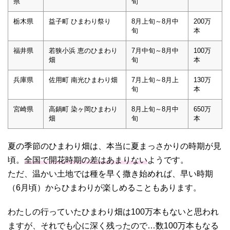
県
旬
栃木県
益子町 ひまわり祭り
8月上旬～8月中
200万
旬
本
福井県
若狭小浜 恵のひまわり
7月中旬～8月中
100万
畑
旬
本
兵庫県
佐用町 南光ひまわり畑
7月上旬～8月上
130万
旬
本
宮崎県
高鍋町 染ヶ岡ひまわり
8月上旬～8月中
650万
畑
旬
本
夏の季節のひまわり畑は、本当に夏まっさかりの時期が見
頃。
全国で開花時期の差はあまりない
ようです。
ただ、温かい土地では種を早く撒き始めれば、早い時期
（6月頃）からひまわりが楽しめることもあります。
わたしの行っていたひまわり畑は100万本もないと思われ
ますが、それでも心に深く残ったので…数100万本もなる