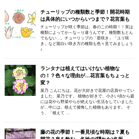
チューリップの種類数と季節！開花時期
は具体的にいつからいつまで？花言葉も
チューリップが咲く季節は、春のこの時期！！実は
種類によってか～な～り違うんです。種類数もとん
でもない…。チューリップの「星咲き」「ユリ咲
き」など面白い咲き方の種類も色々見てみましょう
♪
ランタナは植えてはいけない植物な
の！？色々な理由が…花言葉もちょっと
変？
菜乃 こんにちは。花が大好きで花屋の店員やってい
ました、菜乃です。 植物が好きで、小さい頃から庭
には花やら野菜やらが絶えない生活をしていました
が…中には、植えて後悔した植物もあります。 そ
う、「植えて …
藤の花の季節！一番見頃な時期は？夏も