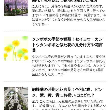
開花？息を飲む…各地の(隠れた)名所
こんにちは、お花の名所巡りが大好きな菜乃です。
藤の花の名所も、時期になると何回も見に行ってい
ます(＾＾*) 藤の花は本当に綺麗で…綺麗すぎて、今
は日本人だけじゃなく外国の方からも人気が高いよ
うですね …
タンポポの季節や種類！セイヨウ・カン
トウタンポポと似た花の見分け方や花言
葉
タンポポは春の季節だと思っていますよね！夏や秋
に咲いているタンポポの種類は？タンポポに似た花
も結構あります(゜o゜)セイヨウタンポポ、カントウ
タンポポ、エゾタンポポの見分け方の画像も♪花言
葉はかなり壮大…？？
胡蝶蘭の時期と花言葉！色別に白、ピン
ク、紫、黄、青…お祝いにはどれ？
菜乃 こんにちは、元花屋の店員をしていた菜乃で
す。 胡蝶蘭って、なんというか花の中でも別格とい