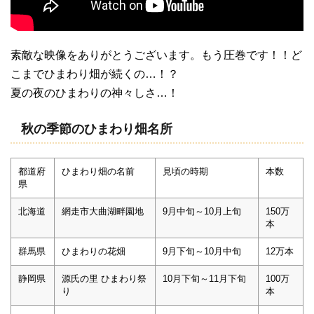
素敵な映像をありがとうございます。もう圧巻です！！ど
こまでひまわり畑が続くの…！？
夏の夜のひまわりの神々しさ…！
秋の季節のひまわり畑名所
都道府
ひまわり畑の名前
見頃の時期
本数
県
北海道
網走市大曲湖畔園地
9月中旬～10月上旬
150万
本
群馬県
ひまわりの花畑
9月下旬～10月中旬
12万本
静岡県
源氏の里 ひまわり祭
10月下旬～11月下旬
100万
り
本