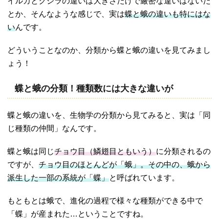
イルカとクジラの違いは大きさだけで厳密な違いはないだ
とか、そんなような感じで、実は
蝶と蛾の違いも特にはな
い
んです。
どういうことなのか、分類から蝶と蛾の違いを見てみまし
ょう！
蝶と蛾の分類！種類数には大きな違いが
蝶と蛾の違いを、生物学の分類から見てみると、実は「同
じ種類の仲間」なんです。
蝶と蛾は同じ
チョウ目（鱗翅目ともいう）
に分類されるの
ですが、
チョウ目のほとんどが「蛾」。その中の、蛾から
派生した一部の系統が「蝶」
と呼ばれています。
もともとは蛾で、進化の過程で様々な種類ができる中で
「蝶」が産まれた…ということですね。