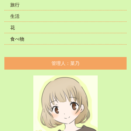
旅行
生活
花
食べ物
管理人：菜乃