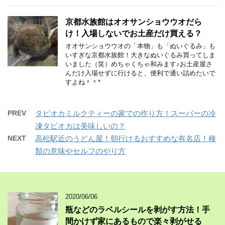
京都水族館はオオサンショウウオだら
け！入場しないでお土産だけ買える？
オオサンショウウオの「本物」も「ぬいぐるみ」も
いすぎな京都水族館！大きなぬいぐるみ買ってしま
いました（笑）めちゃくちゃ和みます♪お土産屋さ
んだけ入場せずに行けると、便利で通い詰めたいで
すよね＾＾*
PREV
タピオカミルクティーの家での作り方！スーパーの冷
凍タピオカは美味しいの？
NEXT
高松駅近のうどん屋！朝行けるおすすめな有名店！種
類の意味やセルフのやり方
2020/06/06
瓶などのラベルシールを剥がす方法！手
間かけず家にあるもので楽々剥がせる