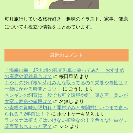
毎月旅行している旅行好き。趣味のイラスト、家事、健康
についても役立つ情報をまとめています。
最近のコメント
「海幸山幸」JR九州の観光列車に乗ってみた！おすすめ
の座席や混雑具合は？
に
桜田早苗
より
もやしのひげ根や芽はみんな取ってるの？栄養や毒性は？
一袋にかかる時間とコツ！
に
ごうし
より
ペンギンの飼育は一般でも可？環境や餌、鳴き声、臭いが
大変…寿命や値段は？
に
名無し
より
小麦粉の賞味期限切れ！開封済みと未開封はいつまで食べ
られる？2年前は！？
に
ホットケーキMIX
より
ランタナは植えてはいけない植物なの！？色々な理由が…
花言葉もちょっと変？
に
シン
より