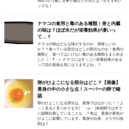
4回の引っ越しを乗り越えた方法とは？おすすめグ
ッズも！
ナマコの食用と毒のある種類！身と内臓
の味は？ほぼ水だが栄養効果が凄いっ
て…？
ナマコの味はどんな味がするのか、美味しいの
か？？食べている部分はどこの部分なのか！食用の
種類と、食べてはいけない毒のある種類もまとめま
した（・∇・）ナマコにはすっごい栄養効果がある
って話の真偽も気になりますよね…？
卵がひよこになる部分はどこ？【画像】
黄身の中の小さな点！スーパーの卵で確
認
卵のひよこになる部分は、黄身ではなかった！！よ
～く見ると見つかります(｀・ω・´)有精卵ではすで
に細胞分裂していることも…？色は、黄身の黄色が
ひよこに影響しています。黄身や白身、カラザの役
割は？