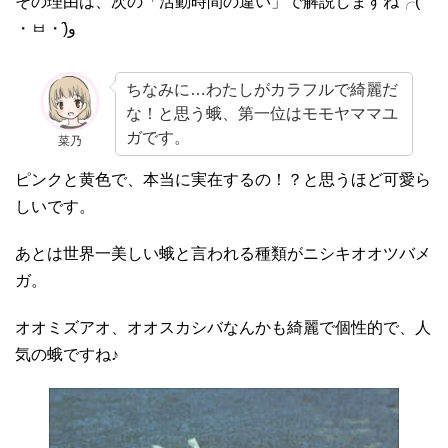
その理由は、次の「活動時間の違い」で解説しますね╭(
・ㅂ・)و̑
ちなみに…わたしがカラフルで綺麗だ
な！と思う蛾、第一位はモモヤママユ
ガです。
菜乃
ピンクと黄色で、本当に実在するの！？と思うほど可愛ら
しいです。
あとは世界一美しい蛾と言われる種類がニシキオオツバメ
ガ。
オオミズアオ、オオスカシバなんかも綺麗で個性的で、人
気の蛾ですね♪