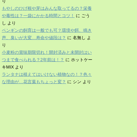
り
もやしのひげ根や芽はみんな取ってるの？栄養
や毒性は？一袋にかかる時間とコツ！
に
ごう
し
より
ペンギンの飼育は一般でも可？環境や餌、鳴き
声、臭いが大変…寿命や値段は？
に
名無し
よ
り
小麦粉の賞味期限切れ！開封済みと未開封はい
つまで食べられる？2年前は！？
に
ホットケー
キMIX
より
ランタナは植えてはいけない植物なの！？色々
な理由が…花言葉もちょっと変？
に
シン
より