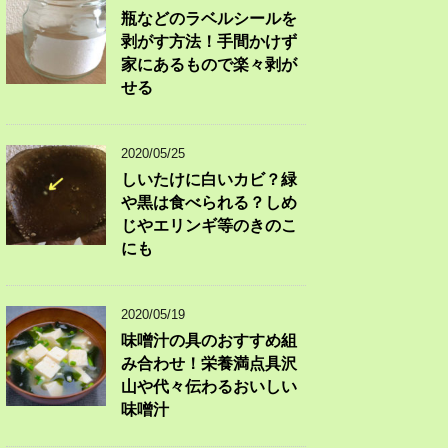
瓶などのラベルシールを
剥がす方法！手間かけず
家にあるもので楽々剥が
せる
2020/05/25
しいたけに白いカビ？緑
や黒は食べられる？しめ
じやエリンギ等のきのこ
にも
2020/05/19
味噌汁の具のおすすめ組
み合わせ！栄養満点具沢
山や代々伝わるおいしい
味噌汁