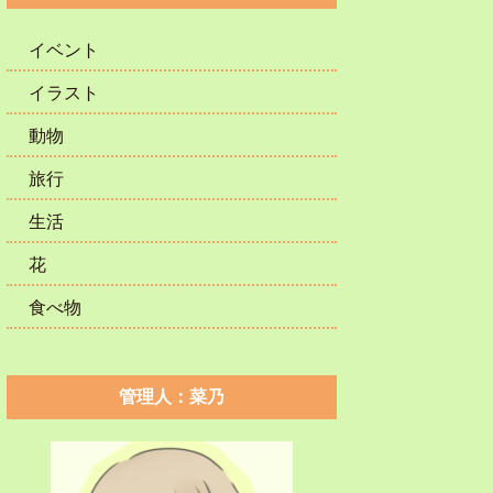
イベント
イラスト
動物
旅行
生活
花
食べ物
管理人：菜乃