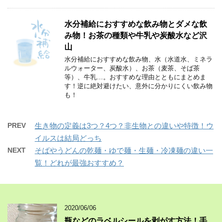
水分補給におすすめな飲み物とダメな飲
み物！お茶の種類や牛乳や炭酸水など沢
山
水分補給におすすめな飲み物、水（水道水、ミネラ
ルウォーター、炭酸水）、お茶（麦茶、そば茶
等）、牛乳…。おすすめな理由とともにまとめま
す！逆に絶対避けたい、意外に分かりにくい飲み物
も！
PREV
生き物の定義は3つ？4つ？非生物との違いや特徴！ウ
イルスは結局どっち
NEXT
そばやうどんの乾麺・ゆで麺・生麺・冷凍麺の違い一
覧！どれが最強おすすめ？
2020/06/06
瓶などのラベルシールを剥がす方法！手