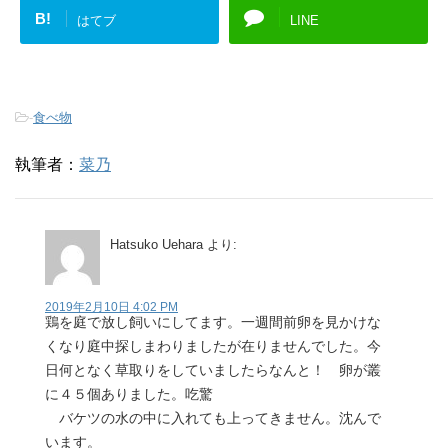
B!
はてブ
LINE
-
食べ物
執筆者：
菜乃
Hatsuko Uehara
より:
2019年2月10日 4:02 PM
鶏を庭で放し飼いにしてます。一週間前卵を見かけな
くなり庭中探しまわりましたが在りませんでした。今
日何となく草取りをしていましたらなんと！ 卵が叢
に４５個ありました。吃驚
バケツの水の中に入れても上ってきません。沈んで
います。