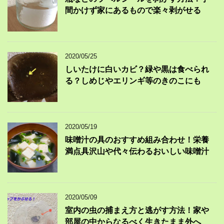
間かけず家にあるもので楽々剥がせる
2020/05/25
しいたけに白いカビ？緑や黒は食べられ
る？しめじやエリンギ等のきのこにも
2020/05/19
味噌汁の具のおすすめ組み合わせ！栄養
満点具沢山や代々伝わるおいしい味噌汁
2020/05/09
室内の虫の捕まえ方と逃がす方法！家や
部屋の中からなるべく生きたまま外へ