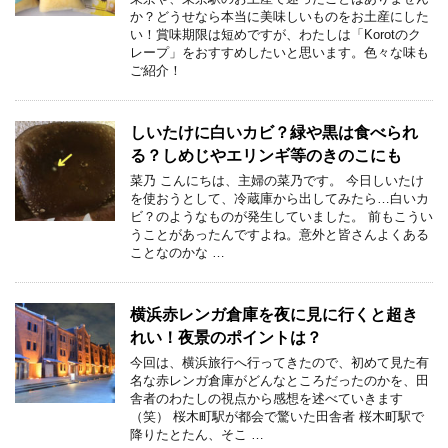
か？どうせなら本当に美味しいものをお土産にした
い！賞味期限は短めですが、わたしは「Korotのク
レープ」をおすすめしたいと思います。色々な味も
ご紹介！
しいたけに白いカビ？緑や黒は食べられ
る？しめじやエリンギ等のきのこにも
菜乃 こんにちは、主婦の菜乃です。 今日しいたけ
を使おうとして、冷蔵庫から出してみたら…白いカ
ビ？のようなものが発生していました。 前もこうい
うことがあったんですよね。意外と皆さんよくある
ことなのかな …
横浜赤レンガ倉庫を夜に見に行くと超き
れい！夜景のポイントは？
今回は、横浜旅行へ行ってきたので、初めて見た有
名な赤レンガ倉庫がどんなところだったのかを、田
舎者のわたしの視点から感想を述べていきます
（笑） 桜木町駅が都会で驚いた田舎者 桜木町駅で
降りたとたん、そこ …